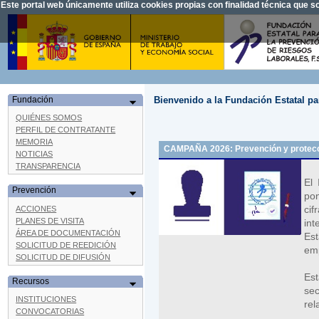
Este portal web únicamente utiliza cookies propias con finalidad técnica que
¿Qué es una cookie?
Bienvenido a la Fundación Estatal pa
Fundación
QUIÉNES SOMOS
PERFIL DE CONTRATANTE
MEMORIA
CAMPAÑA 2026: Prevención y protecci
NOTICIAS
TRANSPARENCIA
El 
Prevención
po
cif
ACCIONES
PLANES DE VISITA
in
ÁREA DE DOCUMENTACIÓN
Es
SOLICITUD DE REEDICIÓN
emp
SOLICITUD DE DIFUSIÓN
Est
Recursos
sec
INSTITUCIONES
rel
CONVOCATORIAS