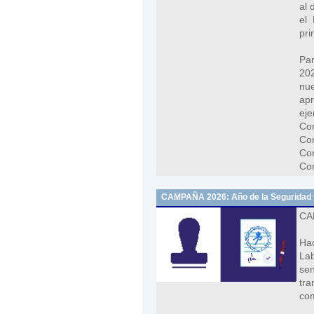
al 
el 
pri
Pa
20
nu
ap
eje
Co
Con
Co
Con
CAMPAÑA 2026: Año de la Seguridad y S
CAM
Ha
Lab
sen
tra
com