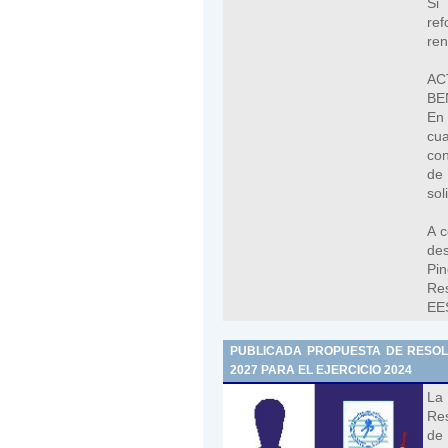
Si
ref
ren
A
BE
En 
cua
con
de 
sol
A c
des
Pi
Re
EE
PUBLICADA PROPUESTA DE RESOLU
2027 PARA EL EJERCICIO 2024
La
Res
de 