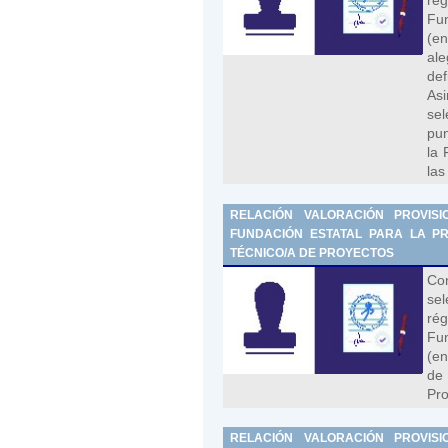
Fun
(en
al
def
As
se
pun
la 
las
RELACIÓN VALORACIÓN PROVIS
FUNDACIÓN ESTATAL PARA LA PRE
TÉCNICO/A DE PROYECTOS
Con
sel
rég
Fun
(en
de 
Pro
RELACIÓN VALORACIÓN PROVIS