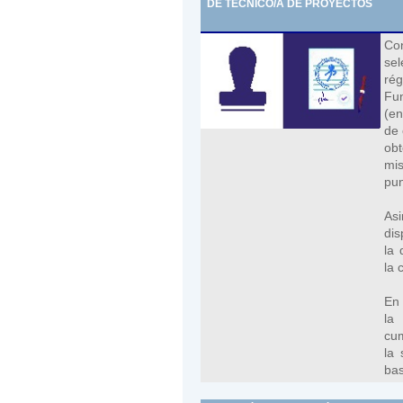
DE TÉCNICO/A DE PROYECTOS
Con
sel
rég
Fun
(en
de 
obt
mi
pun
As
dis
la 
la 
En 
la
cum
la 
bas