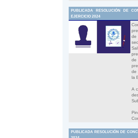
PUBLICADA RESOLUCIÓN DE CON
EJERCICIO 2024
Co
pre
de
sec
Sal
pre
de
pre
de 
la 
A c
de
Sub
Pi
Co
PUBLICADA RESOLUCIÓN DE CONCE
2024