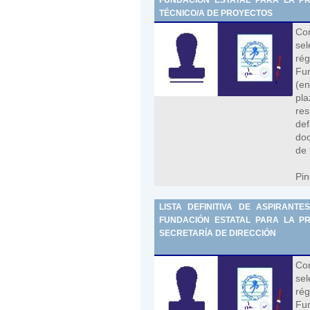
TÉCNICO/A DE PROYECTOS
Con
sel
rég
Fun
(en
pla
re
def
doc
de 
Pin
LISTA DEFINITIVA DE ASPIRAN
FUNDACIÓN ESTATAL PARA LA PRE
SECRETARÍA DE DIRECCIÓN
Con
sel
rég
Fun