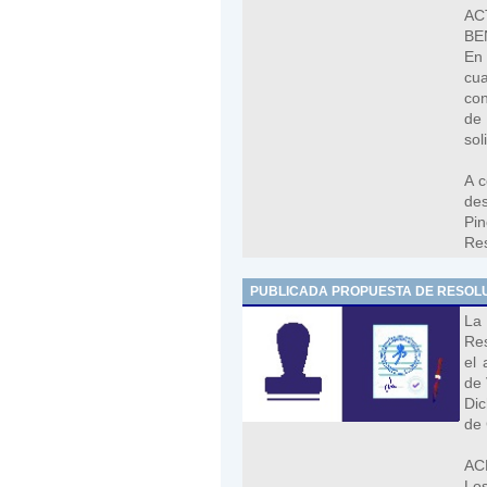
A
BE
En 
cua
con
de 
sol
A c
des
Pi
Res
PUBLICADA PROPUESTA DE RESOLU
La
Res
el 
de 
Dic
de 
AC
Los