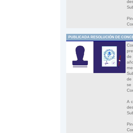
de
Sub
Pi
Con
PUBLICADA RESOLUCIÓN DE CONCE
Co
pre
de 
añ
me
Sub
de 
se
Com
A c
de
Sub
Pi
Con