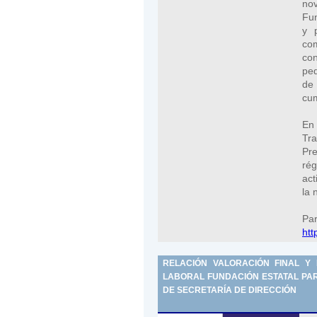
no
Fun
y 
co
con
peq
de
cum
En 
Tra
Pr
ré
act
la 
Par
htt
RELACIÓN VALORACIÓN FINAL Y
LABORAL FUNDACIÓN ESTATAL PARA
DE SECRETARÍA DE DIRECCIÓN