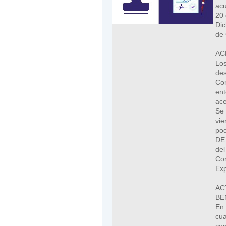
acu
20 
Dic
de 
AC
Los
des
Com
en
ace
Se 
vi
po
DE
del
Co
Exp
A
BE
En 
cua
con