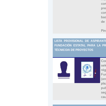
co
pr
com
bas
de 
Pin
LISTA PROVISIONAL DE ASPIRAN
FUNDACIÓN ESTATAL PARA LA PRE
TÉCNICO/A DE PROYECTOS
Con
sel
rég
Fun
(en
pla
pub
seg
cau