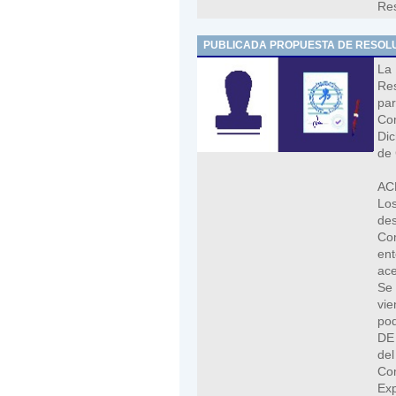
Res
PUBLICADA PROPUESTA DE RESOLUC
La
Res
pa
Com
Dic
de 
AC
Los
des
Com
en
ace
Se 
vi
po
DE
del
Co
Exp