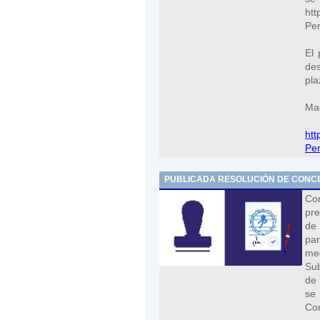
htt
Per
El 
des
pla
Mad
htt
Per
PUBLICADA RESOLUCIÓN DE CONCE
Co
pre
de 
par
me
Sub
de 
se
Com