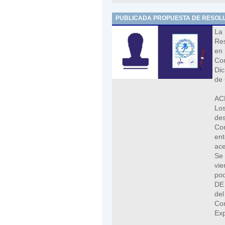
PUBLICADA PROPUESTA DE RESOLU
La
Res
en
Com
Dic
de 
AC
Los
des
Com
en
ace
Se 
vi
po
DE
del
Co
Exp