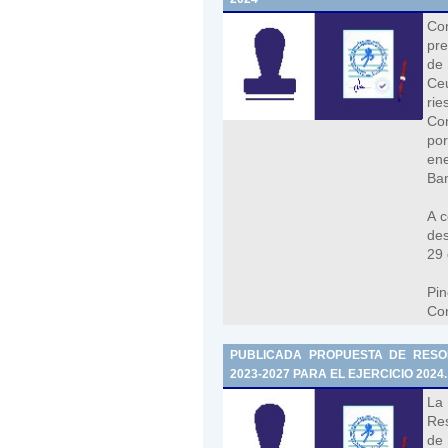
Co
pre
de 
Ceu
rie
Co
po
ene
Ban
A c
des
29 
Pin
Con
PUBLICADA PROPUESTA DE RESOL
2023-2027 PARA EL EJERCICIO 2024.
La
Res
de 