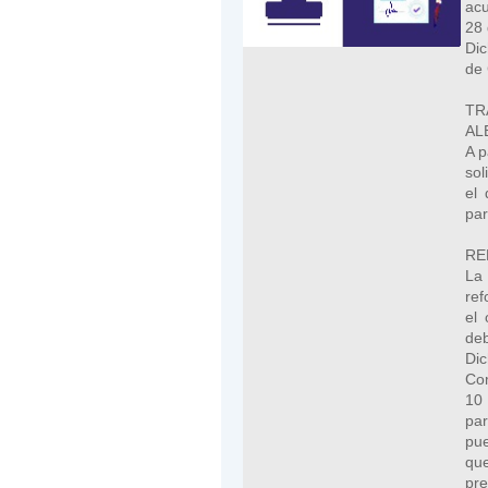
acu
28 
Dic
de 
TR
AL
A p
sol
el 
par
RE
La 
ref
el 
deb
Di
Com
10 
par
pue
que
pre