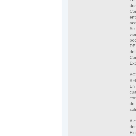
des
Com
en
ace
Se 
vi
po
DE
del
Co
Exp
A
BE
En 
cua
con
de 
sol
A c
des
Pi