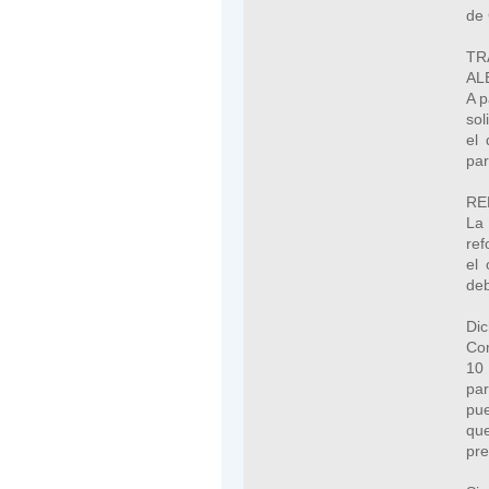
de 
TR
AL
A p
sol
el 
par
RE
La 
ref
el 
deb
Di
Com
10 
par
pue
que
pre