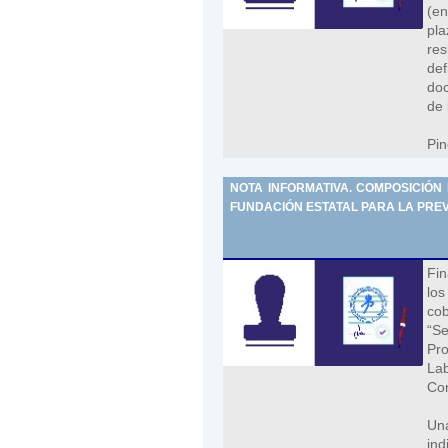
(en
pla
re
def
doc
de 
Pin
NOTA INFORMATIVA. COMPOSICIÓN
FUNDACIÓN ESTATAL PARA LA PREV
Fin
lo
co
“S
Pro
Lab
Com
Una
ind