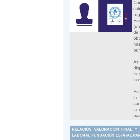
Con
sel
rég
Fun
(en
de 
obt
mi
pun
As
dis
la 
la 
En 
la
cum
la 
bas
RELACIÓN VALORACIÓN FINAL Y
LABORAL FUNDACIÓN ESTATAL PARA