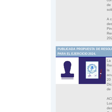
de 
sol
A c
des
Pi
Res
20
PUBLICADA PROPUESTA DE RESOLU
PARA EL EJERCICIO 2024.
La
Res
la
acu
20 
Dic
de 
AC
Los
des