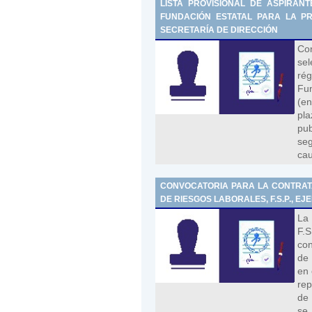
LISTA PROVISIONAL DE ASPIRAN
FUNDACIÓN ESTATAL PARA LA PRE
SECRETARÍA DE DIRECCIÓN
Con
sel
rég
Fun
(en
pla
pub
seg
cau
CONVOCATORIA PARA LA CONTRAT
DE RIESGOS LABORALES, F.S.P., EJE
La
F.S
con
de 
en 
rep
de 
se