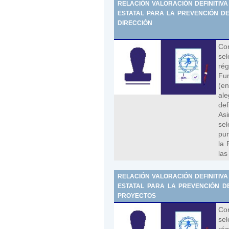
RELACIÓN VALORACIÓN DEFINITIV
ESTATAL PARA LA PREVENCIÓN DE 
DIRECCIÓN
Con
sel
rég
Fun
(en
al
def
As
se
pun
la 
las
RELACIÓN VALORACIÓN DEFINITIV
ESTATAL PARA LA PREVENCIÓN DE 
PROYECTOS
Con
sel
rég