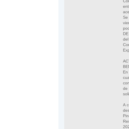
Com
en
ace
Se 
vi
po
DE
del
Co
Exp
A
BE
En 
cua
con
de 
sol
A c
des
Pi
Re
20