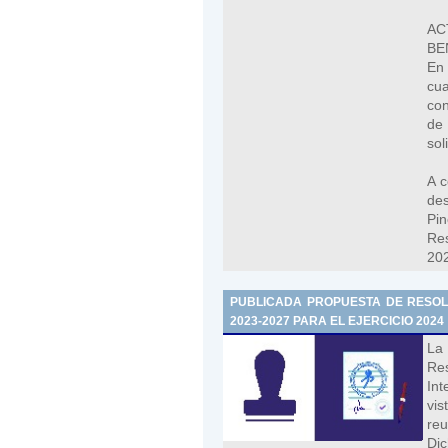
A
BE
En 
cua
con
de 
sol
A c
des
Pi
Res
20
PUBLICADA PROPUESTA DE RESOL
2023-2027 PARA EL EJERCICIO 2024
La
Re
Int
vi
reu
Dic