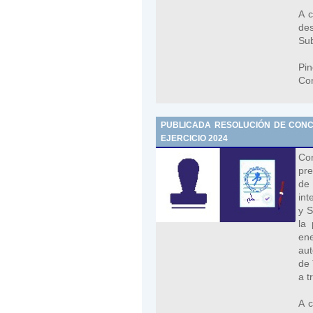
A c
de
Sub
Pi
Con
PUBLICADA RESOLUCIÓN DE CONCE
EJERCICIO 2024
Co
pre
de
int
y S
la
en
aut
de 
a t
A c