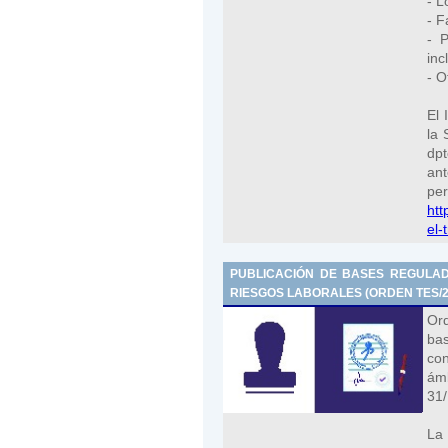
- L
- F
- P
inc
- O
El 
la 
dpt
ant
per
htt
el-
PUBLICACIÓN DE BASES REGULAD
RIESGOS LABORALES (ORDEN TES/237/
Or
bas
con
ám
31/
La